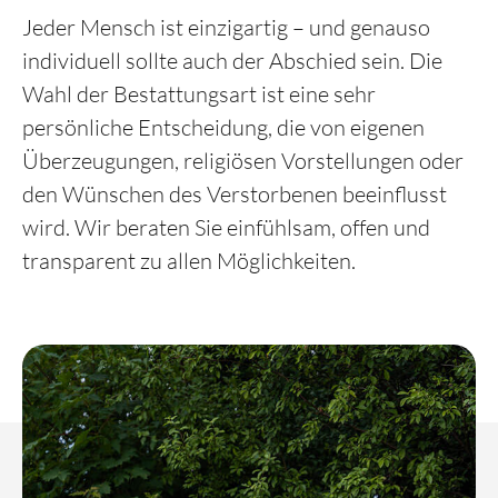
Jeder Mensch ist einzigartig – und genauso
Erbe & Testament
individuell sollte auch der Abschied sein. Die
Kontakt
Wahl der Bestattungsart ist eine sehr
Patientenverfügung & Organsp
persönliche Entscheidung, die von eigenen
Kondolenz
Überzeugungen, religiösen Vorstellungen oder
den Wünschen des Verstorbenen beeinflusst
Kinder & Tod
wird. Wir beraten Sie einfühlsam, offen und
transparent zu allen Möglichkeiten.
FAQ