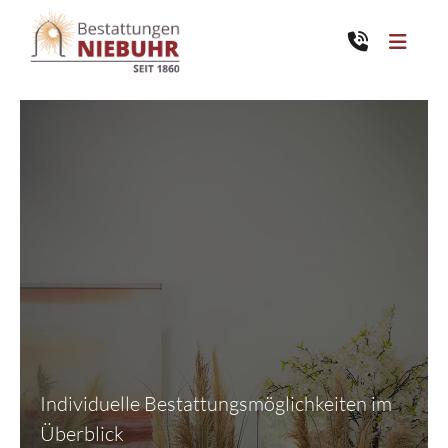
Über uns
Übersicht
Trauerfall
Philosophie & Historie
Übersicht
Team
Erste Schritte
Leistungen
Bestattungsarten
Standorte
Individuelle Bestattungsmöglichkeiten im
Trauerdruck & - literatur
Überblick