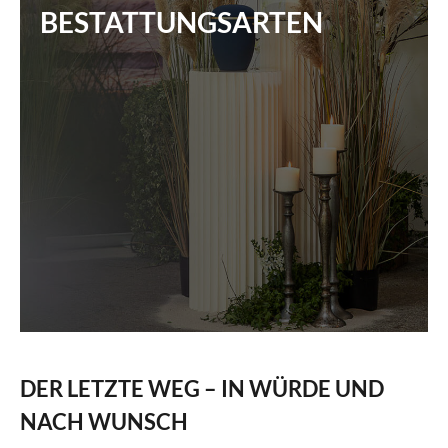
Partner
BESTATTUNGSARTEN
Friedhöfe
Seelsorge
Trauerzentrum
Übersicht
Trauerfeier
Trauerhalle
Übersicht
Bestattungsvorsorge
Abschiedsräume
Floristik, Schleifen & Blumen
Übersicht
Wissenswertes
Trauermusik
DER LETZTE WEG – IN WÜRDE UND
Finanzierung
NACH WUNSCH
Bestattungszeremonien
Übersicht
Tierbestattung