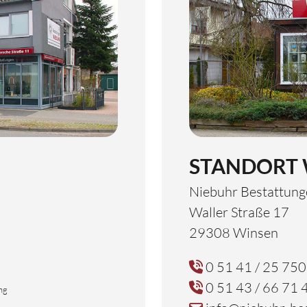
STANDORT 
Niebuhr Bestattun
Waller Straße 17
29308 Winsen
0 51 41 / 25 750
0 51 43 / 66 71 
ng