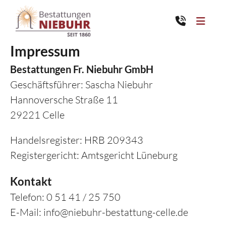
Impressum
Über uns
Bestattungen Fr. Niebuhr GmbH
Geschäftsführer: Sascha Niebuhr
Hannoversche Straße 11
Übersicht
Trauerfall
29221 Celle
Philosophie & Historie
Übersicht
Handelsregister: HRB 209343
Trauerzentrum
Team
Registergericht: Amtsgericht Lüneburg
Erste Schritte
Leistungen
Übersicht
Kontakt
Trauerfeier
Bestattungsarten
Telefon: 0 51 41 / 25 750
Standorte
Trauerhalle
E-Mail: info@niebuhr-bestattung-celle.de
Trauerdruck & - literatur
Übersicht
Bestattungsvorsorge