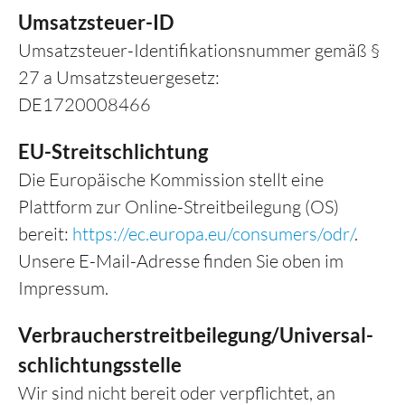
Partner
Abschiedsräume
Umsatzsteuer-ID
Friedhöfe
Floristik, Schleifen & Blumen
Umsatzsteuer-Identifikationsnummer gemäß §
Übersicht
Wissenswertes
Seelsorge
Trauermusik
27 a Umsatzsteuergesetz:
Finanzierung
DE1720008466
Bestattungszeremonien
Übersicht
Tierbestattung
EU-Streitschlichtung
Erbe & Testament
Die Europäische Kommission stellt eine
Kontakt
Plattform zur Online-Streitbeilegung (OS)
Patientenverfügung & Organsp
bereit:
https://ec.europa.eu/consumers/odr/
.
Kondolenz
Unsere E-Mail-Adresse finden Sie oben im
Impressum.
Kinder & Tod
Verbraucher­streit­beilegung/Universal­
FAQ
schlichtungs­stelle
Wir sind nicht bereit oder verpflichtet, an